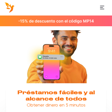
-15% de descuento con el código MP14
Préstamos fáciles y al
alcance de todos
Obtener dinero en 5 minutos