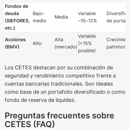
Fondos de
deuda
Bajo-
Variable
Diversific
Media
(SIEFORES,
medio
~10–12%
de portafo
etc.)
Variable
Acciones
Alta
Crecimien
Alto
(>15%
(BMV)
(mercado)
patrimonia
posible)
Los CETES destacan por su combinación de
seguridad y rendimiento competitivo frente a
cuentas bancarias tradicionales. Son ideales
como base de un portafolio diversificado o como
fondo de reserva de liquidez.
Preguntas frecuentes sobre
CETES (FAQ)