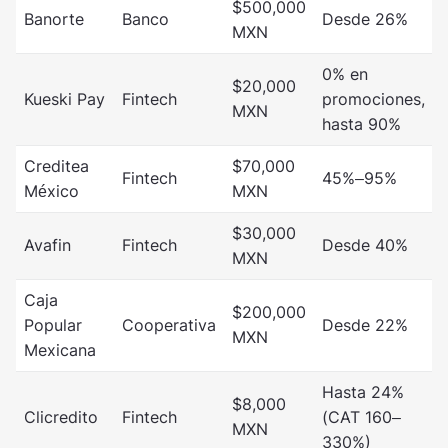
$500,000
Banorte
Banco
Desde 26%
MXN
0% en
$20,000
Kueski Pay
Fintech
promociones,
MXN
hasta 90%
Creditea
$70,000
Fintech
45%–95%
México
MXN
$30,000
Avafin
Fintech
Desde 40%
MXN
Caja
$200,000
Popular
Cooperativa
Desde 22%
MXN
Mexicana
Hasta 24%
$8,000
Clicredito
Fintech
(CAT 160–
MXN
330%)