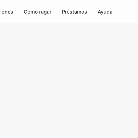
iones
Como ragar
Préstamos
Ayuda
Préstamo Sin Aval
¿Cómo funciona?
Minicréditos
¿Quiénes somos?
Micropréstamos
Preguntas Frecuentes
Préstamos exprés
Términos y Condiciones
App de préstamos
Aviso de privacidad
Préstamos para pagar deudas
Préstamos sin Buró de Crédito
Prestamos para Pensionados
Préstamos en línea sólo con INE